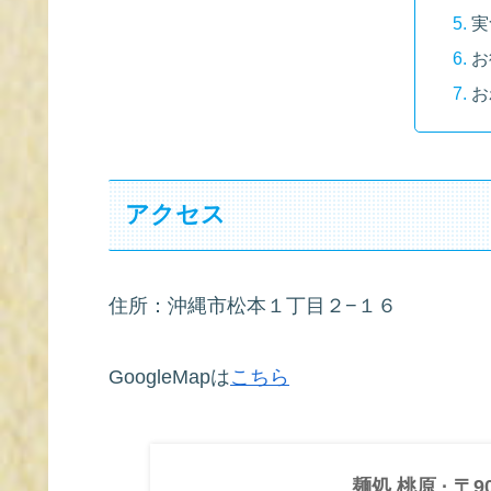
実
お
お
アクセス
住所：沖縄市松本１丁目２−１６
GoogleMapは
こちら
麺処 桃原 · 〒