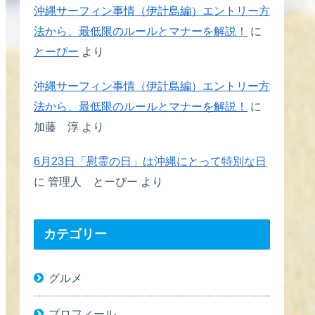
沖縄サーフィン事情（伊計島編）エントリー方
法から、最低限のルールとマナーを解説！
に
とーぴー
より
沖縄サーフィン事情（伊計島編）エントリー方
法から、最低限のルールとマナーを解説！
に
加藤 淳
より
6月23日「慰霊の日」は沖縄にとって特別な日
に
管理人 とーぴー
より
カテゴリー
グルメ
プロフィール