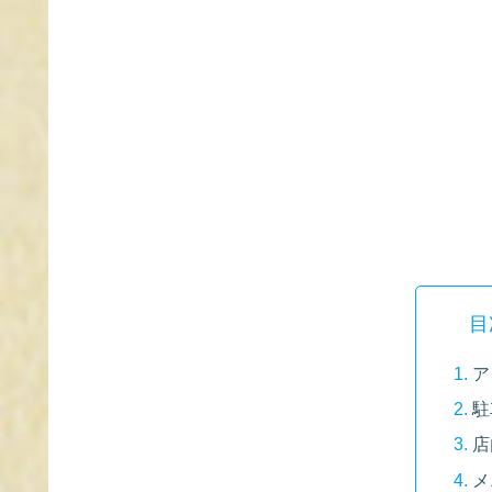
目
ア
駐
店
メ