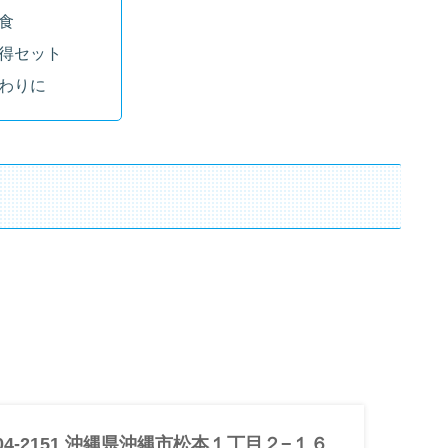
食
得セット
わりに
904-2151 沖縄県沖縄市松本１丁目２−１６