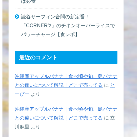
は必食
読谷サーフィン合間の新定番！
「CORNER’z」のチキンオーバーライスで
パワーチャージ【食レポ】
最近のコメント
沖縄産アップルバナナ｜食べ頃や旬、島バナナ
との違いについて解説｜どこで売ってる
に
と
ーぴー
より
沖縄産アップルバナナ｜食べ頃や旬、島バナナ
との違いについて解説｜どこで売ってる
に
立
川麻里
より