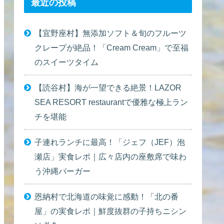
最近の投稿
【宜野座村】無添加ソフト＆旬のフルーツ
クレープが絶品！「Cream Cream」で至福
のスイーツタイム
【読谷村】海が一望できる絶景！LAZOR
SEA RESORT restaurantで優雅な極上ラン
チを堪能
子連れランチに最高！「ジェフ（JEF）泡
瀬店」実食レポ｜広々店内の座敷席で味わ
う沖縄バーガー
恩納村で北海道の味覚に感動！「北の番
屋」の実食レポ｜鮮度抜群の子持ちニシン