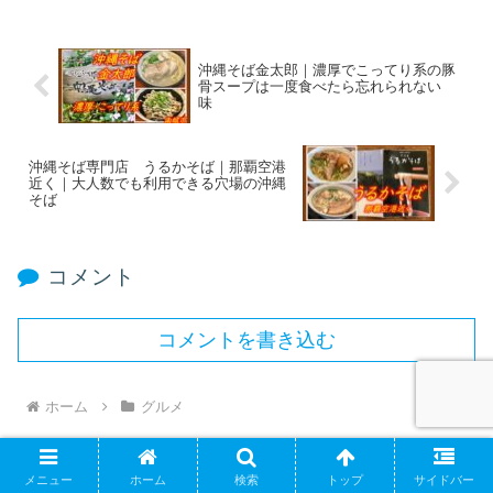
沖縄そば金太郎｜濃厚でこってり系の豚
骨スープは一度食べたら忘れられない
味
沖縄そば専門店 うるかそば｜那覇空港
近く｜大人数でも利用できる穴場の沖縄
そば
コメント
コメントを書き込む
ホーム
グルメ
メニュー
ホーム
検索
トップ
サイドバー