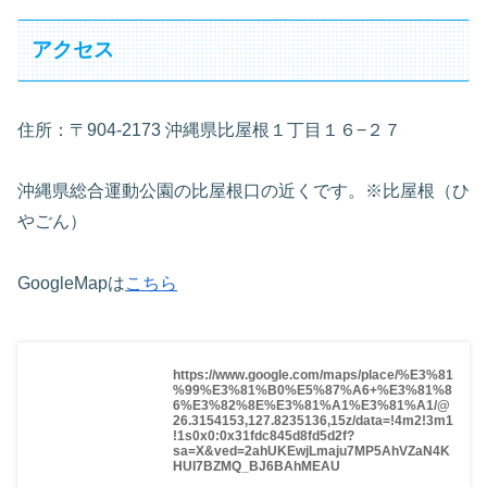
アクセス
住所：〒904-2173 沖縄県比屋根１丁目１６−２７
沖縄県総合運動公園の比屋根口の近くです。※比屋根（ひ
やごん）
GoogleMapは
こちら
https://www.google.com/maps/place/%E3%81
%99%E3%81%B0%E5%87%A6+%E3%81%8
6%E3%82%8E%E3%81%A1%E3%81%A1/@
26.3154153,127.8235136,15z/data=!4m2!3m1
!1s0x0:0x31fdc845d8fd5d2f?
sa=X&ved=2ahUKEwjLmaju7MP5AhVZaN4K
HUI7BZMQ_BJ6BAhMEAU