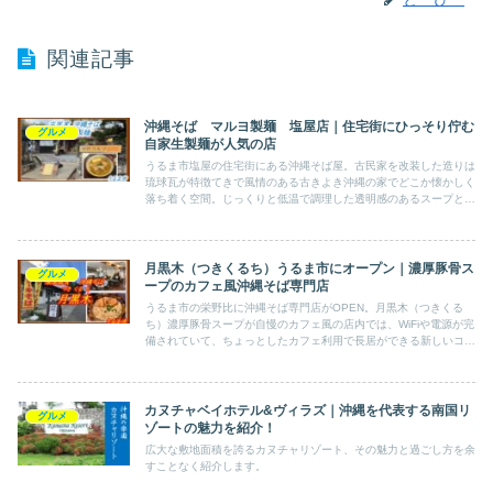
関連記事
沖縄そば マルヨ製麺 塩屋店｜住宅街にひっそり佇む
グルメ
自家生製麺が人気の店
うるま市塩屋の住宅街にある沖縄そば屋。古民家を改装した造りは
琉球瓦が特徴てきで風情のある古きよき沖縄の家でどこか懐かしく
落ち着く空間。じっくりと低温で調理した透明感のあるスープと自
家製の生麺の相性が抜群です。
月黒木（つきくるち）うるま市にオープン｜濃厚豚骨ス
グルメ
ープのカフェ風沖縄そば専門店
うるま市の栄野比に沖縄そば専門店がOPEN。月黒木（つきくる
ち）濃厚豚骨スープが自慢のカフェ風の店内では、WiFiや電源が完
備されていて、ちょっとしたカフェ利用で長居ができる新しいコン
セプト。
カヌチャベイホテル&ヴィラズ｜沖縄を代表する南国リ
グルメ
ゾートの魅力を紹介！
広大な敷地面積を誇るカヌチャリゾート、その魅力と過ごし方を余
すことなく紹介します。