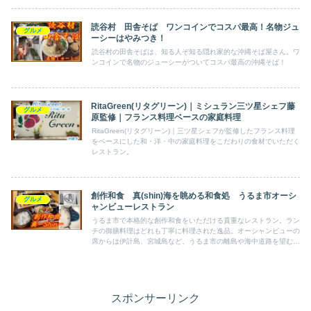
読谷村 田舎そば ワンコインでコスパ最高！名物ジュ
グルメ
ーシーはやみつき！
読谷村の田舎そばは、知る人ぞ知る隠れ家的な沖縄そば屋さん。ワ
ンコインで名物のジューシーがついてコスパ最高の沖縄そば！
RitaGreen(リタグリーン)｜ミシュラン三ツ星シェフ藤
グルメ
原監修｜フランス料理ベースの家庭料理
RitaGreen(リタグリーン)｜三ツ星シェフが監修したフランス料理
をベースにした和・洋・中の家庭料理をこだわりの食材でいただく
レストラン。
創作和食 真(shin)海を眺める和食処 うるま市オーシ
グルメ
ャンビューレストラン
うるま市で本格的な創作和食をいただける貴重なレストラン。ラン
チの御膳料理はどれも丁寧に料理された逸品。オーシャンビューの
席からは伊計島、宮城島など、うるま市の離島や海中道路を望む絶
好のロケーション。
スポンサーリンク