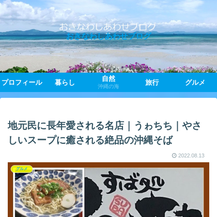
おきなわしあわせブログ
自然
プロフィール
暮らし
旅行
グルメ
沖縄の海
地元民に長年愛される名店｜うゎちち｜やさ
しいスープに癒される絶品の沖縄そば
2022.08.13
グルメ