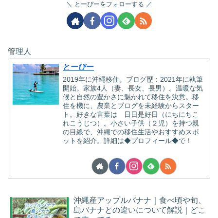
とーぴーをフォローする
管理人
とーぴー
2019年に沖縄移住。ブログ歴：2021年に執筆
開始。家族4人（妻、長女、長男）。温暖な気
候と自然の豊かさに魅かれて移住を決意。移
住を機に、農業とブログを未経験からスター
ト。好きな言葉は 日日是好日（にちにちこ
れこうじつ）。小さい子供（２児）を持つ親
の目線で、沖縄での移住生活やおすすめスポ
ットを紹介。詳細は◆プロフィール◆で！
沖縄産アップルバナナ｜食べ頃や旬、
島バナナとの違いについて解説｜どこ