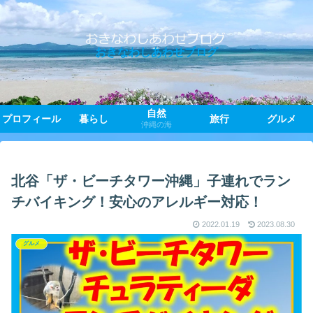
おきなわしあわせブログ
自然
プロフィール
暮らし
旅行
グルメ
沖縄の海
北谷「ザ・ビーチタワー沖縄」子連れでラン
チバイキング！安心のアレルギー対応！
2022.01.19
2023.08.30
グルメ