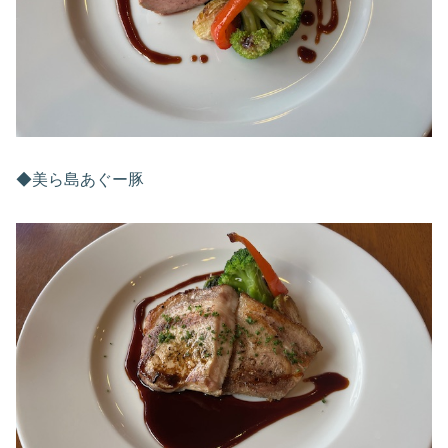
◆美ら島あぐー豚