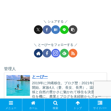
シェアする
とーぴーをフォローする
管理人
とーぴー
2019年に沖縄移住。ブログ歴：2021年に執筆
開始。家族4人（妻、長女、長男）。温暖な気
候と自然の豊かさに魅かれて移住を決意。移
住を機に、農業とブログを未経験からスター
ト。好きな言葉は 日日是好日（にちにちこ
れこうじつ）。小さい子供（２児）を持つ親
メニュー
ホーム
検索
トップ
サイドバー
の目線で、沖縄での移住生活やおすすめスポ