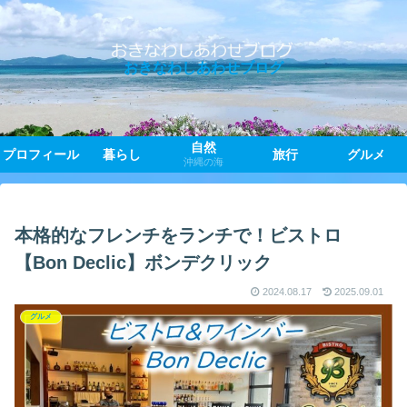
おきなわしあわせブログ
自然
プロフィール
暮らし
旅行
グルメ
沖縄の海
本格的なフレンチをランチで！ビストロ
【Bon Declic】ボンデクリック
2024.08.17
2025.09.01
グルメ