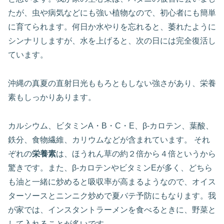
たが、虫や病気などにも強い植物なので、初心者にも簡単
に育てられます。何日か水やりを忘れると、萎れたように
シンナリしますが、水を上げると、次の日には完全復活し
ています。
沖縄の真夏の直射日光ももろともしない強さがあり、栄養
素もしっかりあります。
カルシウム、ビタミンA・B・C・E、β-カロテン、葉酸、
鉄分、食物繊維、カリウムなどが含まれています。 それ
ぞれの
栄養素
は、ほうれん草の約２倍から４倍というから
驚きです。また、β‐カロテンやビタミンEが多く、どちら
も油と一緒に炒めると吸収率が高まるようなので、オイス
ターソースとニンニク炒めで夏バテ予防にもなります。我
が家では、インスタントラーメンを食べるときに、野菜と
して入れることが多いです。