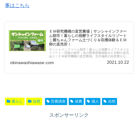
事はこちら
ＥＭ研究機構の直営農場｜サンシャインファー
ム朝市！暮らしの発酵ライフスタイルリゾート
｜菌ちゃんファーム土づくり＆収穫体験＆ＥＭ
卵の直売所！
サンシャインファーム朝市！暮らしの発酵ライフスタイル
リゾート｜同様の朝市｜旬の野菜収穫体験＆ＥＭ卵の直売
あり！ＥＭ研究機構の直営農場。北中城村の自然豊かな森
に囲まれた「北中城村のヤンバル」と呼ばれる楽園
2021.10.22
okinawashiawase.com
暮らし
自然
営農講座
就農
畑人
自然
スポンサーリンク