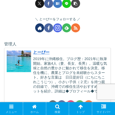
とーぴーをフォローする
管理人
とーぴー
2019年に沖縄移住。ブログ歴：2021年に執筆
開始。家族4人（妻、長女、長男）。温暖な気
候と自然の豊かさに魅かれて移住を決意。移
住を機に、農業とブログを未経験からスター
ト。好きな言葉は 日日是好日（にちにちこ
れこうじつ）。小さい子供（２児）を持つ親
の目線で、沖縄での移住生活やおすすめスポ
ットを紹介。詳細は◆プロフィール◆で！
メニュー
ホーム
検索
トップ
サイドバー