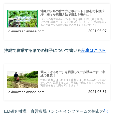
沖縄バジルの育て方とポイント｜摘心で収穫倍
増｜様々な活用方法で日常を豊かに！
バジルの育て方のポイント. 置き場所. 日当たりと風当た
りの良い場所で、たっぷり水やりし、たっぷり肥料を与え
ることがバジル栽培のコツとポイントをご紹介！
2021.06.07
okinawashiawase.com
沖縄で農業するまでの様子について書いた
記事はこちら
畑人（はるさー）を目指して一歩踏み出す！沖
縄で農業！
沖縄で農業をはじめよう！農業をはじめるにあたってのス
テップや、注意すること、事前に準備しておくものなど、
実体験をもとに綴っていきます！
2021.05.31
okinawashiawase.com
EM研究機構 直営農場サンシャインファームの朝市の
記