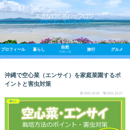
おきなわしあわせブログ
自然
プロフィール
暮らし
旅行
グルメ
沖縄の海
沖縄で空心菜（エンサイ）を家庭菜園するポ
イントと害虫対策
2021.10.26
2021.10.27
暮らし