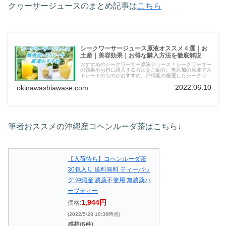
クヮーサージュースのまとめ記事は
こちら
シークワーサージュース原液オススメ４選｜お
土産｜美容効果｜お得な購入方法を徹底解説
おすすめのシークワーサー原液ジュース！シークワーサー
の効果やお得に購入する方法をご紹介。無添加の原液でス
トレートのものがおすすめ。沖縄産の厳選したシークワー
サージュースをご紹介！
2022.06.10
okinawashiawase.com
筆者おススメの沖縄産コヘンルーダ茶はこちら↓
【入荷待ち】コヘンルーダ茶
30包入り 送料無料 ティーバッ
グ 沖縄産 農薬不使用 無農薬ハ
ーブティー
1,944円
価格:
(2022/5/28 18:36時点)
感想(6件)