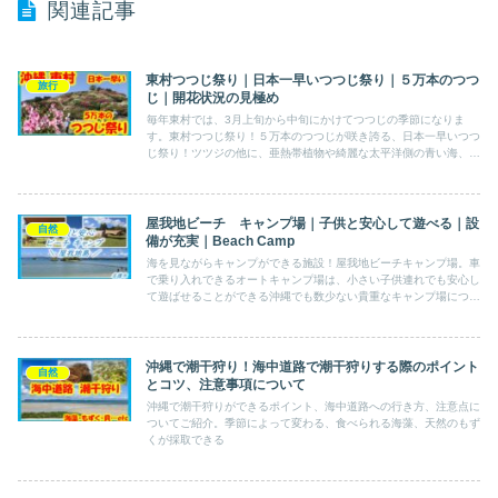
関連記事
東村つつじ祭り｜日本一早いつつじ祭り｜５万本のつつ
旅行
じ｜開花状況の見極め
毎年東村では、3月上旬から中旬にかけてつつじの季節になりま
す。東村つつじ祭り！５万本のつつじが咲き誇る、日本一早いつつ
じ祭り！ツツジの他に、亜熱帯植物や綺麗な太平洋側の青い海、パ
イン畑の景色も見ることができるのでおススメのイベントです。
屋我地ビーチ キャンプ場｜子供と安心して遊べる｜設
自然
備が充実｜Beach Camp
海を見ながらキャンプができる施設！屋我地ビーチキャンプ場。車
で乗り入れできるオートキャンプ場は、小さい子供連れでも安心し
て遊ばせることができる沖縄でも数少ない貴重なキャンプ場につい
て紹介！
沖縄で潮干狩り！海中道路で潮干狩りする際のポイント
自然
とコツ、注意事項について
沖縄で潮干狩りができるポイント、海中道路への行き方、注意点に
ついてご紹介。季節によって変わる、食べられる海藻、天然のもず
くが採取できる