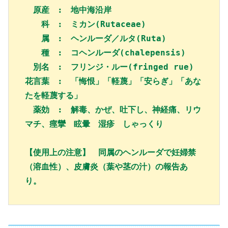
　原産　:　地中海沿岸

　　科　:　ミカン(Rutaceae)

　　属　:　ヘンルーダ／ルタ(Ruta)

　　種　:　コヘンルーダ(chalepensis)

　別名　:　フリンジ・ルー(fringed rue)

花言葉　:　「悔恨」「軽蔑」「安らぎ」「あな
たを軽蔑する」

　薬効　:　解毒、かぜ、吐下し、神経痛、リウ
【使用上の注意】　同属のヘンルーダで妊婦禁
（溶血性）、皮膚炎（葉や茎の汁）の報告あ