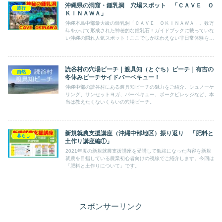
沖縄県の洞窟・鍾乳洞 穴場スポット 「ＣＡＶＥ Ｏ
旅行
ＫＩＮＡＷＡ」
沖縄本島中部最大級の鍾乳洞「ＣＡＶＥ ＯＫＩＮＡＷＡ」。数万
年をかけて形成された神秘的な鍾乳石！ガイドブックに載っていな
い沖縄の隠れ人気スポット！ここでしか味わえない非日常体験をぜ
ひ体験してみてください！
読谷村の穴場ビーチ｜渡具知（とぐち）ビーチ｜有吉の
自然
冬休みビーチサイドバーベキュー！
沖縄中部の読谷村にある渡具知ビーチの魅力をご紹介。シュノーケ
リング、サンセットヨガ、バーベキュー、ポークビレッジなど、本
当は教えたくないくらいの穴場ビーチ。
新規就農支援講座（沖縄中部地区）振り返り 「肥料と
暮らし
土作り講座編①」
2021年度の新規就農支援講座を受講して勉強になった内容を新規
就農を目指している農業初心者向けの視線でご紹介します。今回は
「肥料と土作りについて」です。
スポンサーリンク