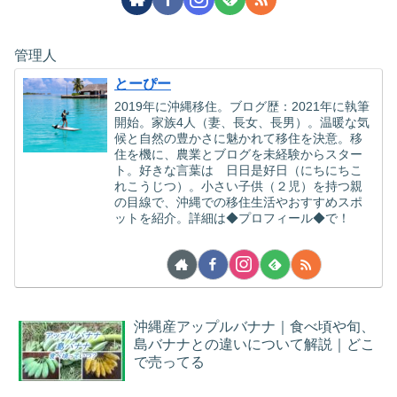
管理人
とーぴー
2019年に沖縄移住。ブログ歴：2021年に執筆
開始。家族4人（妻、長女、長男）。温暖な気
候と自然の豊かさに魅かれて移住を決意。移
住を機に、農業とブログを未経験からスター
ト。好きな言葉は 日日是好日（にちにちこ
れこうじつ）。小さい子供（２児）を持つ親
の目線で、沖縄での移住生活やおすすめスポ
ットを紹介。詳細は◆プロフィール◆で！
沖縄産アップルバナナ｜食べ頃や旬、
島バナナとの違いについて解説｜どこ
で売ってる