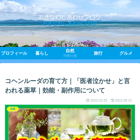
おきなわしあわせブログ
自然
プロフィール
暮らし
旅行
グルメ
沖縄の海
コヘンルーダの育て方｜「医者泣かせ」と言
われる薬草｜効能・副作用について
2022.03.25
2022.08.21
自然