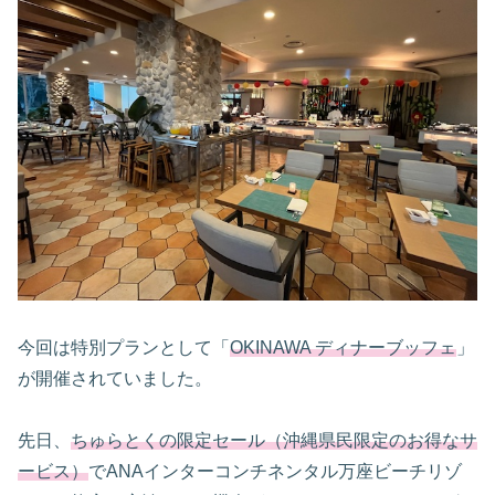
今回は特別プランとして「
OKINAWA ディナーブッフェ
」
が開催されていました。
先日、
ちゅらとくの限定セール（沖縄県民限定のお得なサ
ービス）
でANAインターコンチネンタル万座ビーチリゾ