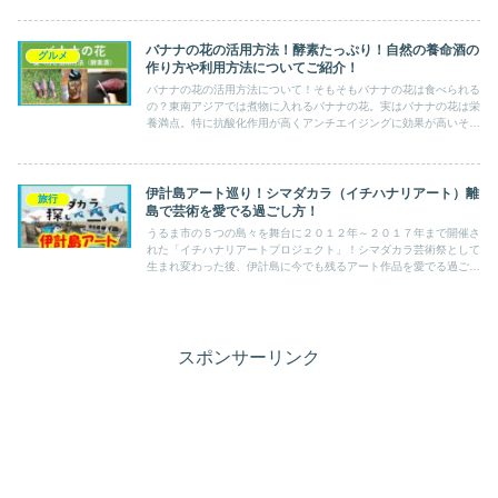
バナナの花の活用方法！酵素たっぷり！自然の養命酒の
グルメ
作り方や利用方法についてご紹介！
バナナの花の活用方法について！そもそもバナナの花は食べられる
の？東南アジアでは煮物に入れるバナナの花。実はバナナの花は栄
養満点。特に抗酸化作用が高くアンチエイジングに効果が高いそ
う！
伊計島アート巡り！シマダカラ（イチハナリアート）離
旅行
島で芸術を愛でる過ごし方！
うるま市の５つの島々を舞台に２０１２年～２０１７年まで開催さ
れた「イチハナリアートプロジェクト」！シマダカラ芸術祭として
生まれ変わった後、伊計島に今でも残るアート作品を愛でる過ごし
方をご紹介！
スポンサーリンク