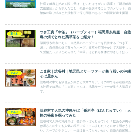
沖縄で就農を始める際に受けておいたほうがいい講座！「新規就農
支援講座」から学んだこと！概要や受講することでのメリット、自
治体の取り組みと支援制度に深く関係のあるこの新規就農支援講座
の謎について徹底解説！
つき工房「幸茶」（ハーブティー）福岡県糸島産 自然
暮らし
農の畑でとれた薬草茶をご紹介！
福岡県糸島市にある、自然農のハーブティーを提供する「つき工
房」。自然農の畑で育ったハーブ、薬草を時間をかけて天日干しし
て愛情たっぷりこめられた「幸茶」はどれも身体にやさしくほっこ
りできる味。
こま家｜読谷村｜地元民とサーファーが集う憩いの沖縄
グルメ
そば屋さん
読谷村の中でも飲食店が集まる大木エリア。その中でも存在感のあ
る沖縄そば屋の「こま家」さんは、地元サーファーが集う人気店で
す。
読谷村で人気の沖縄そば「番所亭（ばんじゅてい）」人
グルメ
気の秘密を探ってみた！
読谷村で人気の沖縄そば 番所亭（ばんじゅてい）！数ある沖縄そ
ば屋さんの中でも人気の秘密に迫ってみました！とにかく麺がうま
い。スープがやさしい！一度は食べてもらいたい、自慢の自家製麺
を使ったやさしい沖縄すば！