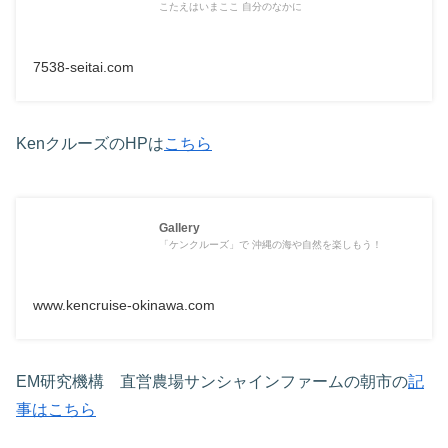
こたえはいまここ 自分のなかに
7538-seitai.com
KenクルーズのHPは
こちら
Gallery
「ケンクルーズ」で 沖縄の海や自然を楽しもう！
www.kencruise-okinawa.com
EM研究機構 直営農場サンシャインファームの朝市の
記
事はこちら