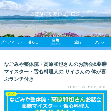
おきなわしあわせブログ
自然
プロフィール
暮らし
旅行
グルメ
沖縄の海
なごみや整体院・髙原和也さんのお話会&薬膳
マイスター・舌心料理人の サイさんの 体が喜
ぶランチ付き
2021.10.20
2022.08.20
グルメ