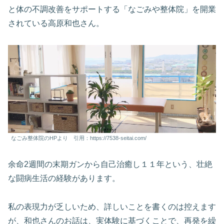
と体の不調改善をサポートする「なごみや整体院」を開業
されている高原和也さん。
なごみ整体院のHPより 引用：https://7538-seitai.com/
余命2週間の末期ガンから自己治癒し１１年という、壮絶
な闘病生活の経験があります。
私の表現力が乏しいため、詳しいことを書くのは控えます
が、和也さんのお話は、実体験に基づくことで、再発を繰