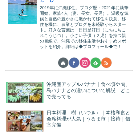
2019年に沖縄移住。ブログ歴：2021年に執筆
開始。家族4人（妻、長女、長男）。温暖な気
候と自然の豊かさに魅かれて移住を決意。移
住を機に、農業とブログを未経験からスター
ト。好きな言葉は 日日是好日（にちにちこ
れこうじつ）。小さい子供（２児）を持つ親
の目線で、沖縄での移住生活やおすすめスポ
ットを紹介。詳細は◆プロフィール◆で！
沖縄産アップルバナナ｜食べ頃や旬、
島バナナとの違いについて解説｜どこ
で売ってる
日本料理 樹（いつき）｜本格和食と
会席料理が人気｜うるま市｜接待｜個
室完備