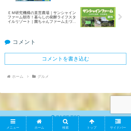
ＥＭ研究機構の直営農場｜サンシャイン
ファーム朝市！暮らしの発酵ライフスタ
イルリゾート｜菌ちゃんファーム土づく
り＆収穫体験＆ＥＭ卵の直売所！
コメント
コメントを書き込む
ホーム
グルメ
PAGE TOP
メニュー
ホーム
検索
トップ
サイドバー