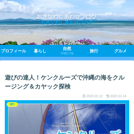
おきなわしあわせブログ
自然
プロフィール
暮らし
旅行
グルメ
沖縄の海
遊びの達人！ケンクルーズで沖縄の海をクル
ージング＆カヤック探検
2022.01.12
2022.01.14
旅行