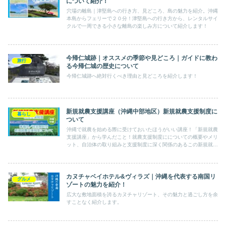
について紹介！
穴場の離島｜津堅島への行き方、見どころ、島の魅力を紹介。沖縄
本島からフェリーで２０分！津堅島への行き方から、レンタルサイ
クルで一周できる小さな離島の楽しみ方について紹介します！
今帰仁城跡｜オススメの季節や見どころ｜ガイドに教わ
旅行
る今帰仁城の歴史について
今帰仁城跡へ絶対行くべき理由と見どころを紹介します！
新規就農支援講座（沖縄中部地区）新規就農支援制度に
暮らし
ついて
沖縄で就農を始める際に受けておいたほうがいい講座！「新規就農
支援講座」から学んだこと！就農支援制度にについての概要やメリ
ット、自治体の取り組みと支援制度に深く関係のあるこの新規就農
支援講座の謎について徹底解説！
カヌチャベイホテル&ヴィラズ｜沖縄を代表する南国リ
グルメ
ゾートの魅力を紹介！
広大な敷地面積を誇るカヌチャリゾート、その魅力と過ごし方を余
すことなく紹介します。