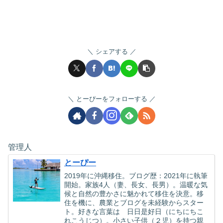
シェアする
とーぴーをフォローする
管理人
とーぴー
2019年に沖縄移住。ブログ歴：2021年に執筆
開始。家族4人（妻、長女、長男）。温暖な気
候と自然の豊かさに魅かれて移住を決意。移
住を機に、農業とブログを未経験からスター
ト。好きな言葉は 日日是好日（にちにちこ
れこうじつ）。小さい子供（２児）を持つ親