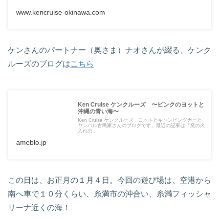
www.kencruise-okinawa.com
ケンさんのパートナー（奥さま）ナオさんが綴る、ケンク
ルーズのブログは
こちら
Ken Cruise ケンクルーズ 〜ピンクのヨットと
沖縄の青い海〜
Ken Cruise ケンクルーズ ヨットとキャンピングカーと
ヤンバル古民家さんのブログです。最近の記事は「窯の火
入れの...
ameblo.jp
この日は、お正月の１月４日。今回の遊び場は、空港から
南へ車で１０分くらい、糸満市の沖合い、糸満フィッシャ
リーナ近くの海！