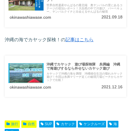
世界自然遺産やんばるの最北端 奥ヤンバルの里にあるコ
テージの宿泊レポート！大自然の中で川遊び、バーベキュ
ー、ヤンバルクイナと出会えるやんばるの秘境
2021.09.18
okinawashiawase.com
沖縄の海でカヤック探検！の
記事はこちら
沖縄でカヤック 遊び場探検隊 糸満編 沖縄
で海遊びするなら外せないカヤック遊び
カヤックで沖縄の海を満喫 沖縄移住生活の憧れカヤック
遊び！今回は糸満マリーナ近くの秘境穴場ビーチからカヤ
ックで出航！
2021.12.16
okinawashiawase.com
旅行
自然
SUP
カヤック
ケンクルーズ
海