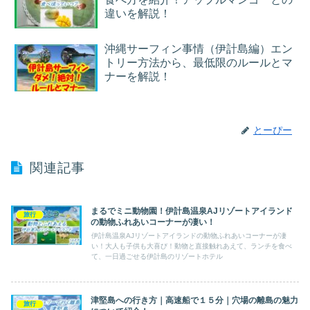
違いを解説！
沖縄サーフィン事情（伊計島編）エン
トリー方法から、最低限のルールとマ
ナーを解説！
とーぴー
関連記事
まるでミニ動物園！伊計島温泉AJリゾートアイランド
旅行
の動物ふれあいコーナーが凄い！
伊計島温泉AJリゾートアイランドの動物ふれあいコーナーが凄
い！大人も子供も大喜び！動物と直接触れあえて、ランチを食べ
て、一日過ごせる伊計島のリゾートホテル
津堅島への行き方｜高速船で１５分｜穴場の離島の魅力
旅行