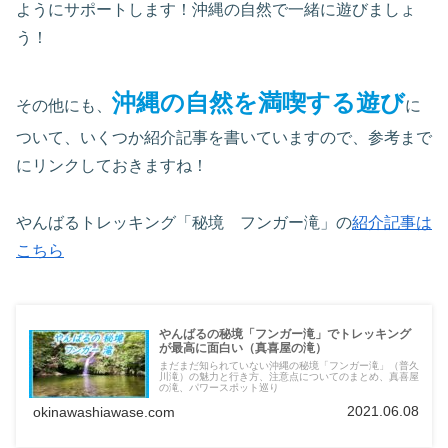
ようにサポートします！沖縄の自然で一緒に遊びましょ
う！
沖縄の自然を満喫する遊び
その他にも、
に
ついて、いくつか紹介記事を書いていますので、参考まで
にリンクしておきますね！
やんばるトレッキング「秘境 フンガー滝」の
紹介記事は
こちら
やんばるの秘境「フンガー滝」でトレッキング
が最高に面白い（真喜屋の滝）
まだまだ知られていない沖縄の秘境「フンガー滝」（普久
川滝）の魅力と行き方、注意点についてのまとめ、真喜屋
の滝、パワースポット巡り
2021.06.08
okinawashiawase.com