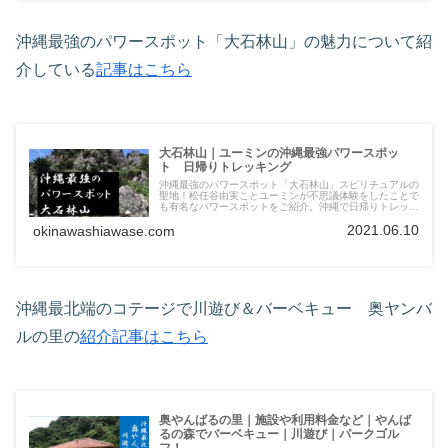
沖縄最強のパワースポット「大石林山」の魅力について紹
介している
記事はこちら
大石林山｜ユーミンの沖縄最強パワースポッ
ト 日帰りトレッキング
沖縄最強のパワースポット「大石林山」スピリチュアルの
聖地！松任谷由実ことユーミンが不思議体験をしたことで
も有名なパワースポットをご紹介。沖縄で日帰りトレッキ
ングの穴場！
2021.06.10
okinawashiawase.com
沖縄最北端のコテージで川遊び＆バーベキュー 奥ヤンバ
ルの里の
紹介記事はこちら
奥やんばるの里｜施設や利用料金など｜やんば
るの森でバーベキュー｜川遊び｜パークゴル
フ！