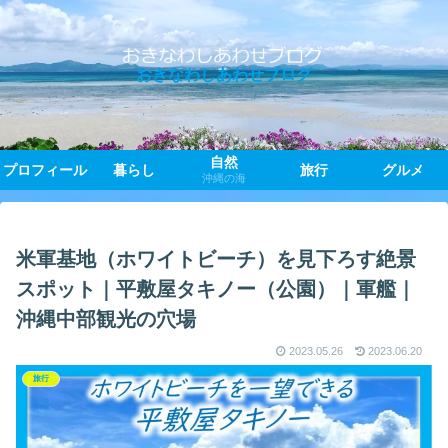
おきなわしあわせブログ
自然
プロフィール
暮らし
旅行
グルメ
沖縄の海
米軍基地（ホワイトビーチ）を見下ろす絶景
スポット｜平敷屋タキノー（公園）｜軍艦｜
沖縄中部観光の穴場
2023.05.26
2023.06.20
旅行