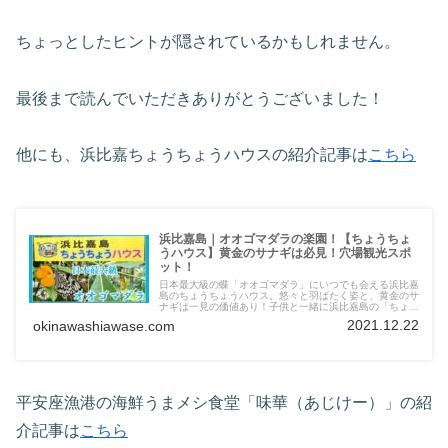
ちょっとしたヒントが隠されているかもしれません。
最後まで読んでいただきありがとうございました！
他にも、浜比嘉ちょうちょうハウスの紹介記事は
こちら
浜比嘉島｜オオゴマダラの楽園！【ちょうちょ
うハウス】黄金のサナギは必見！穴場観光スポ
ット！
日本最大級の蝶「オオゴマダラ」にいつでも会える浜比嘉
島のちょうちょうハウス。悠々と羽ばたく姿と、黄金のサ
ナギは一見の価値あり！子供と一緒に浜比嘉島の「ちょう
ちょうハウス」で１年中オオゴマダラを見ることができる
2021.12.22
okinawashiawase.com
貴重なスポット！
平安座漁港の海鮮うまメシ食堂「味華（あじけー）」の紹
介記事は
こちら