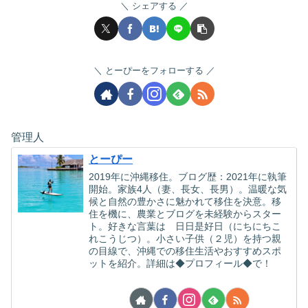
シェアする
とーぴーをフォローする
管理人
とーぴー
2019年に沖縄移住。ブログ歴：2021年に執筆
開始。家族4人（妻、長女、長男）。温暖な気
候と自然の豊かさに魅かれて移住を決意。移
住を機に、農業とブログを未経験からスター
ト。好きな言葉は 日日是好日（にちにちこ
れこうじつ）。小さい子供（２児）を持つ親
の目線で、沖縄での移住生活やおすすめスポ
ットを紹介。詳細は◆プロフィール◆で！