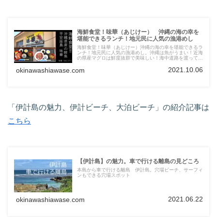
海鮮食堂！味華（あじけー） 沖縄の海の幸を
堪能できるランチ！地元民に人気の漁港めし
海鮮食堂！味華（あじけー）沖縄の海の幸を堪能できるラ
ンチ！地元民に人気の漁港めし。沖縄は魚がうまい！近海
の県産マグロは鮮度抜群で美味しい！海中道路を渡ってす
ぐの離島、平安座島にある漁港で食べる海鮮メニューはど
2021.10.06
れも格別！
okinawashiawase.com
「伊計島の魅力、伊計ビーチ、大泊ビーチ」の紹介記事は
こちら
【伊計島】の魅力。車で行ける離島の見どころ
本島から車で行ける離島 伊計島。穴場ビーチ、サーフィ
ンもできる穴場スポット
2021.06.22
okinawashiawase.com