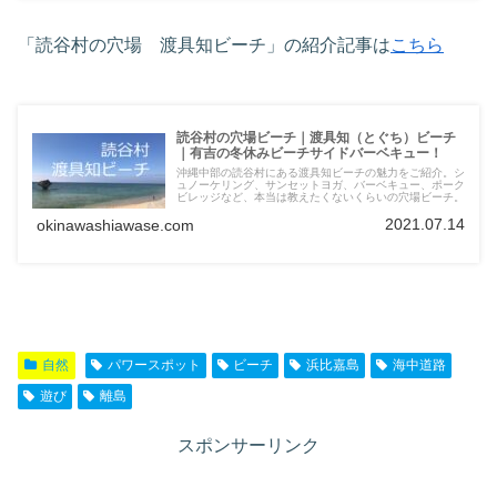
「読谷村の穴場 渡具知ビーチ」の紹介記事は
こちら
読谷村の穴場ビーチ｜渡具知（とぐち）ビーチ
｜有吉の冬休みビーチサイドバーベキュー！
沖縄中部の読谷村にある渡具知ビーチの魅力をご紹介。シ
ュノーケリング、サンセットヨガ、バーベキュー、ポーク
ビレッジなど、本当は教えたくないくらいの穴場ビーチ。
2021.07.14
okinawashiawase.com
自然
パワースポット
ビーチ
浜比嘉島
海中道路
遊び
離島
スポンサーリンク