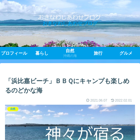
おきなわしあわせブログ
自然
プロフィール
暮らし
旅行
グルメ
沖縄の海
「浜比嘉ビーチ」ＢＢＱにキャンプも楽しめ
るのどかな海
2021.06.07
2022.02.01
自然