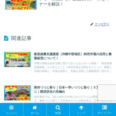
ナーを解説！
とーぴー
関連記事
新規就農支援講座（沖縄中部地区）卸売市場の活用と農
暮らし
業経営について！
沖縄で就農を始める際に受けておいたほうがいい講座！「新規就農
支援講座」から学んだこと！卸売市場を活用するメリット、農家と
市場の関係と、市場の役割り、市場を活用して農業経営へ活かす方
法について徹底解説！
東村つつじ祭り｜日本一早いつつじ祭り｜５万本のつつ
旅行
じ｜開花状況の見極め
毎年東村では、3月上旬から中旬にかけてつつじの季節になりま
す。東村つつじ祭り！５万本のつつじが咲き誇る、日本一早いつつ
じ祭り！ツツジの他に、亜熱帯植物や綺麗な太平洋側の青い海、パ
イン畑の景色も見ることができるのでおススメのイベントです。
メニュー
ホーム
検索
トップ
サイドバー