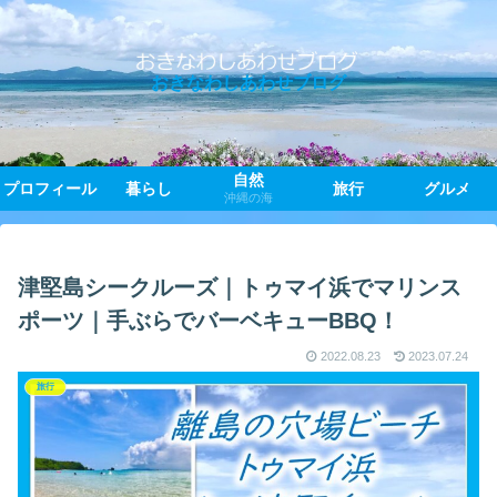
おきなわしあわせブログ
自然
プロフィール
暮らし
旅行
グルメ
沖縄の海
津堅島シークルーズ｜トゥマイ浜でマリンス
ポーツ｜手ぶらでバーベキューBBQ！
2022.08.23
2023.07.24
旅行