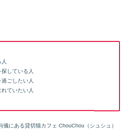
る人
を探している人
を過ごしたい人
むれていたい人
にある貸切猫カフェ ChouChou（シュシュ）