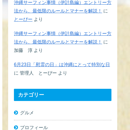
沖縄サーフィン事情（伊計島編）エントリー方
法から、最低限のルールとマナーを解説！
に
とーぴー
より
沖縄サーフィン事情（伊計島編）エントリー方
法から、最低限のルールとマナーを解説！
に
加藤 淳
より
6月23日「慰霊の日」は沖縄にとって特別な日
に
管理人 とーぴー
より
カテゴリー
グルメ
プロフィール