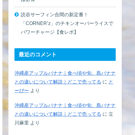
読谷サーフィン合間の新定番！
「CORNER’z」のチキンオーバーライスで
パワーチャージ【食レポ】
最近のコメント
沖縄産アップルバナナ｜食べ頃や旬、島バナナ
との違いについて解説｜どこで売ってる
に
と
ーぴー
より
沖縄産アップルバナナ｜食べ頃や旬、島バナナ
との違いについて解説｜どこで売ってる
に
立
川麻里
より