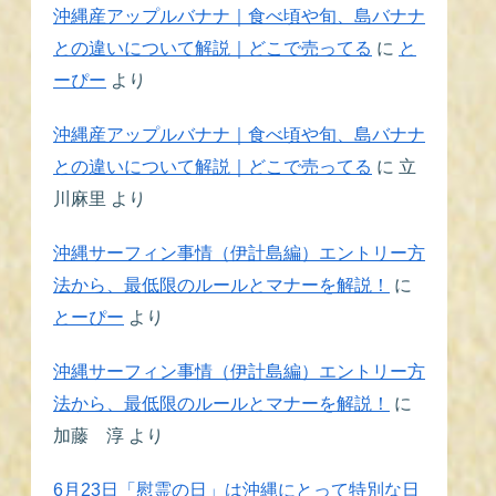
沖縄産アップルバナナ｜食べ頃や旬、島バナナ
との違いについて解説｜どこで売ってる
に
と
ーぴー
より
沖縄産アップルバナナ｜食べ頃や旬、島バナナ
との違いについて解説｜どこで売ってる
に
立
川麻里
より
沖縄サーフィン事情（伊計島編）エントリー方
法から、最低限のルールとマナーを解説！
に
とーぴー
より
沖縄サーフィン事情（伊計島編）エントリー方
法から、最低限のルールとマナーを解説！
に
加藤 淳
より
6月23日「慰霊の日」は沖縄にとって特別な日