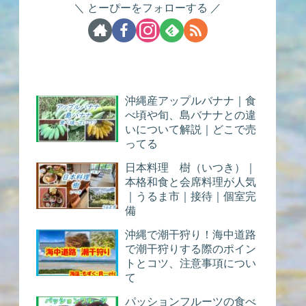
とーぴーをフォローする
沖縄産アップルバナナ｜食
べ頃や旬、島バナナとの違
いについて解説｜どこで売
ってる
日本料理 樹（いつき）｜
本格和食と会席料理が人気
｜うるま市｜接待｜個室完
備
沖縄で潮干狩り！海中道路
で潮干狩りする際のポイン
トとコツ、注意事項につい
て
パッションフルーツの食べ