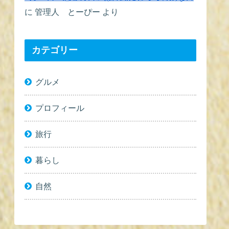
に
管理人 とーぴー
より
カテゴリー
グルメ
プロフィール
旅行
暮らし
自然