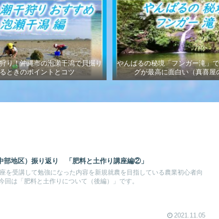
狩り！沖縄市の泡瀬干潟で貝掘り
やんばるの秘境「フンガー滝」
るときのポイントとコツ
グが最高に面白い（真喜屋
中部地区）振り返り 「肥料と土作り講座編②」
援講座を受講して勉強になった内容を新規就農を目指している農業初心者向
今回は「肥料と土作りについて（後編）」です。
2021.11.05