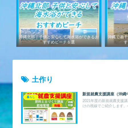
沖縄北部｜子供と安心して海水浴ができるお
沖縄で潮干
すすめビーチ６選
す
土作り
新規就農支援講座（沖縄
暮らし
2021年度の新規就農支
けの視線でご紹介します。